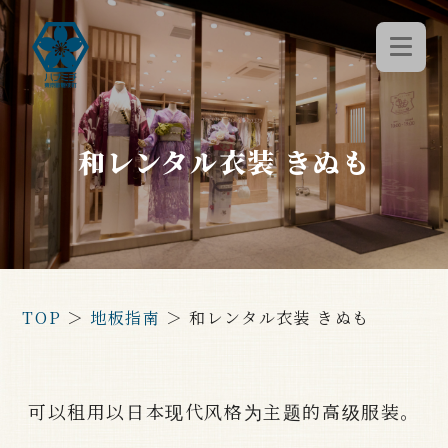
和レンタル衣装 きぬも
TOP
＞
地板指南
＞
和レンタル衣装 きぬも
可以租用以日本现代风格为主题的高级服装。