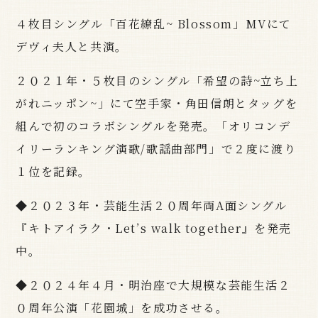
４枚目シングル「百花繚乱~ Blossom」MVにて
デヴィ夫人と共演。
２０２１年・５枚目のシングル「希望の詩~立ち上
がれニッポン~」にて空手家・角田信朗とタッグを
組んで初のコラボシングルを発売。「オリコンデ
イリーランキング演歌/歌謡曲部門」で２度に渡り
１位を記録。
◆２０２３年・芸能生活２０周年両A面シングル
『キトアイラク・Let’s walk together』を発売
中。
◆２０２４年４月・明治座で大規模な芸能生活２
０周年公演「花園城」を成功させる。