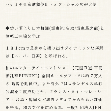
ハナミチ東京歌舞伎町・オフィシャル広報大使
◆幼い頃より日本舞踊(坂東流:名取/坂東蔦之龍)と
津軽三味線を学ぶ
１８１cmの長身から繰り出すダイナミックな舞踊
は【スーパー日舞】と呼ばれる。
和のエンターテインメントショー【花園直道-百花
繚乱華FUBUKI】全国ホールツアーでは約７万人
の 観客を動員中。また海外ではロサンゼルス単独
公演を２度成功させ、フランス・タイ・マレーシ
ア・ 台湾・韓国など海外メディアからも高い評価
を得る。和の文化を広める為、一般社団法人JPN