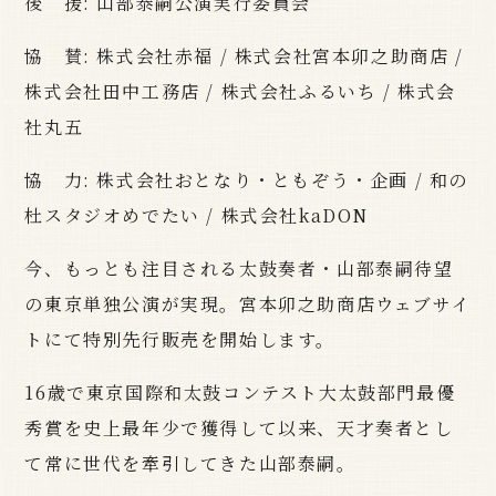
後 援: 山部泰嗣公演実行委員会
協 賛: 株式会社赤福 / 株式会社宮本卯之助商店 /
株式会社田中工務店 / 株式会社ふるいち / 株式会
社丸五
協 力: 株式会社おとなり・ともぞう・企画 / 和の
杜スタジオめでたい / 株式会社kaDON
今、もっとも注目される太鼓奏者・
山部泰嗣
待望
の東京単独公演が実現。宮本卯之助商店ウェブサイ
トにて特別先行販売を開始します。
16歳で東京国際和太鼓コンテスト大太鼓部門最優
秀賞を史上最年少で獲得して以来、天才奏者とし
て常に世代を牽引してきた
山部泰嗣
。