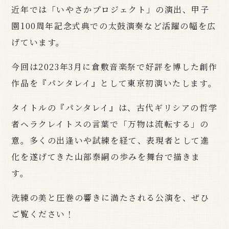
近年では「いやさかプロジェクト」の演出、甲子
園100周年記念式典での太鼓演奏など活躍の幅を広
げています。
今回は2023年3月に倉敷音楽祭で好評を博した創作
作品を『パンタレイ』として東京初演いたします。
タイトルの『パンタレイ』は、古代ギリシアの哲学
者ヘラクレイトスの言葉で「万物は流転する」の
意。多くの出逢いや試練を経て、表現者として進
化を遂げてきた
山部泰嗣
の歩みを舞台で描きま
す。
洗練の美と圧巻の響きに満たされる公演を、ぜひ
ご覧ください！