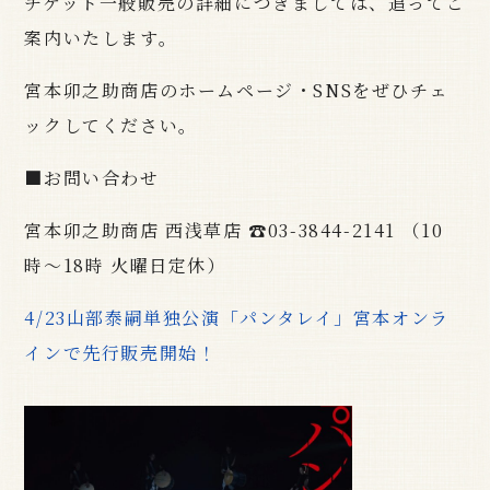
チケット一般販売の詳細につきましては、追ってご
案内いたします。
宮本卯之助商店の
ホームページ・SNS
をぜひチェ
ックしてください。
■お問い合わせ
宮本卯之助商店 西浅草店 ☎03-3844-2141 （10
時〜18時 火曜日定休）
4/23山部泰嗣単独公演「パンタレイ」宮本オンラ
インで先行販売開始！